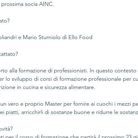
, prossima socia AINC.
ato?
liandri e Mario Sturniolo di Ello Food 
attato?
o alla formazione di professionisti. In questo contesto c
r lo sviluppo di corsi di formazione professionale per c
rizione in cucina e sicurezza alimentare.
n vero e proprio Master per fornire ai cuochi i mezzi per
ei piatti, arricchirli di sostanze buone e ridurre le sostan
ovità?
anti per il corso di formazione che partirà il prossimo 23