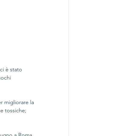
i è stato 
uochi 
 migliorare la 
ze tossiche; 
 giugno a Roma 