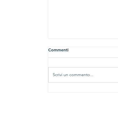
Commenti
Scrivi un commento...
Le patate non sono tutte
uguali: AINC sceglie
Campania Patate.