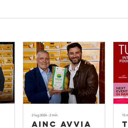
2 lug 2026
∙
2
min
15 
AINC AVVIA