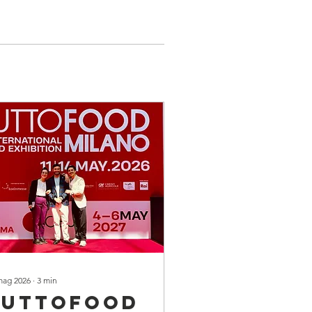
mag 2026
∙
3
min
Tuttofood