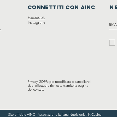
connettiti con ainc
n
Facebook
Instagram
om
Privacy GDPR: per modificare o cancellare i
dati, effettuare richiesta tramite la pagina
dei contatti
Sito ufficiale AINC - Associazione Italiana Nutrizionisti in Cucina