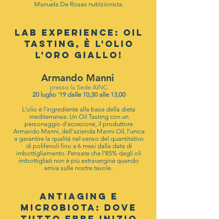
Manuela De Rosas nutrizionista.
LAB EXPERIENCE: OIL
TASTING, È L'OLIO
L'ORO GIALLO!
Armando Manni
presso la Sede AINC
20 luglio '19 dalle 10,30 alle 13,00
L’olio è l’ingrediente alla base della dieta
mediterranea. Un Oil Tasting con un
personaggio d'eccezione, il produttore
Armando Manni, dell’azienda Manni Oil, l’unica
a garantire la qualità nel senso del quantitativo
di polifenoli fino a 6 mesi dalla data di
imbottigliamento. Pensate che l’85% degli oli
imbottigliati non è più extravergine quando
arriva sulle nostre tavole.
ANTIAGING E
MICROBIOTA: DOVE
TUTTO EBBE INIZIO