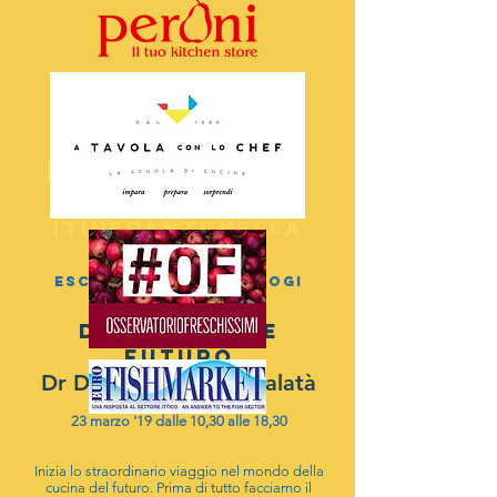
Programma
8 weekend
itineranti nella
capitale
esclusivo
per I BIOLOGI
DESTINAZIONE
FUTURO
Dr Domenicantonio Galatà
presso la Sede AINC
23 marzo '19 dalle 10,30 alle 18,30
Inizia lo straordinario viaggio nel mondo della
cucina del futuro. Prima di tutto facciamo il