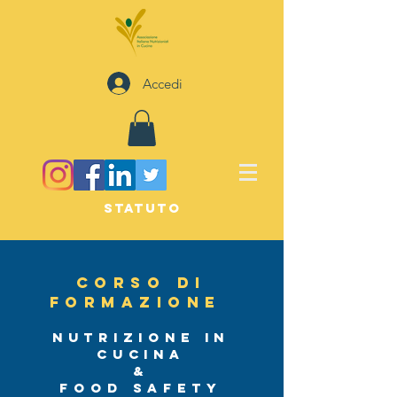
Accedi
STATUTO
corso di
formazi
one
Nutrizione in
Cucina
&
food safety