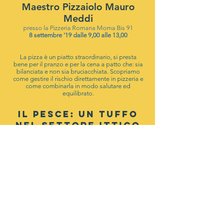
Maestro Pizzaiolo Mauro
Meddi
presso la
Pizzeria Romana Moma Bis 91
8 settembre '19 dalle 9,00 alle 13,00
La pizza è un piatto straordinario, si presta
bene per il pranzo e per la cena a patto che: sia
bilanciata e non sia bruciacchiata. Scopriamo
come gestire il rischio direttamente in pizzeria e
come combinarla in modo salutare ed
equilibrato.
IL PESCE: UN TUFFO
NEL SETTORE ITTICO
Dr.ssa Valentina Tepedino
presso la Sede AINC
21 settembre '19 dalle 10,30 alle 18,30
Quale filetto di sogliola è vero e quale finto?
Come distinguere un prodotto ittico fresco da
uno decongelato, un pesce selvaggio da un
allevato, una specie pregiata da un’altra più
economica, un prodotto ittico naturale da uno
con additivi .