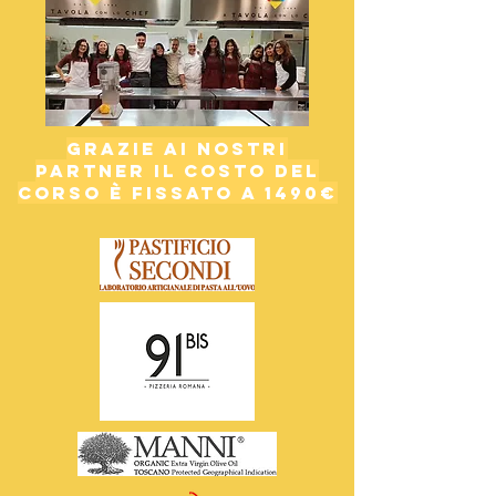
GRAZIE AI NOSTRI
PARTNER IL COSTO DEL
CORSO È FISSATO A 1490€