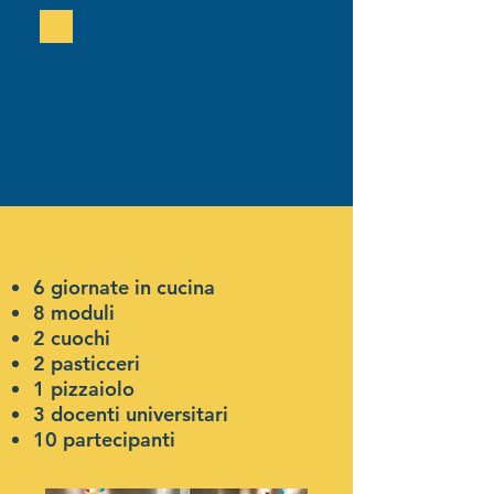
6 giornate in cucina
8 moduli
2 cuochi
2 pasticceri
1 pizzaiolo
3 docenti universitari
10 partecipanti​