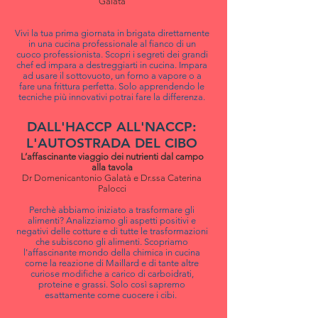
Galatà
Vivi la tua prima giornata in brigata direttamente
in una cucina professionale al fianco di un
cuoco
professionista
. Scopri i segreti dei grandi
chef ed impara a destreggiarti in cucina. Impara
ad usare il sottovuoto, un forno a vapore o a
fare una
frittura
perfetta. Solo apprendendo le
tecniche più innovativi potrai fare la differenza.
DALL'HACCP ALL'NACCP:
L'AUTOSTRADA DEL CIBO
L’affascinante viaggio dei nutrienti dal campo
alla tavola
Dr Domenicantonio Galatà e Dr.ssa Caterina
Palocci
Perchè abbiamo iniziato a trasformare gli
alimenti? Analizziamo gli aspetti positivi e
negativi delle cotture e di tutte le trasformazioni
che subiscono gli alimenti. Scopriamo
l'affascinante mondo della chimica in cucina
come la reazione di Maillard e di tante altre
curiose modifiche a carico di carboidrati,
proteine e grassi. Solo così sapremo
esattamente come cuocere i cibi.