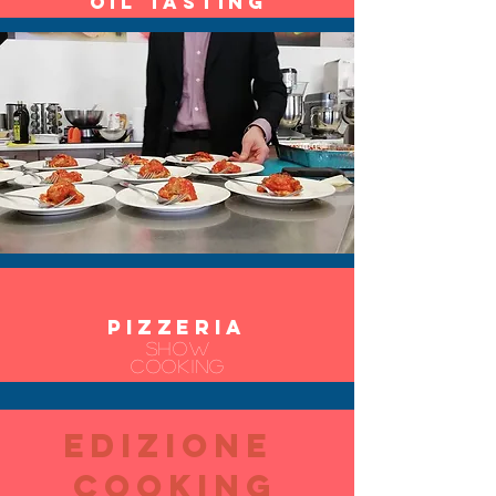
OIL TASTING
PIZZERIA
SHOW
COOKING
Edizione
COOKING