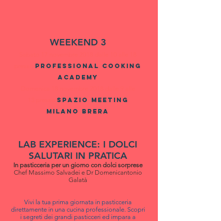
WEEKEND 3
Sabato 17 novembre 2018 dalle 10 alle 18
presso
PROFESSIONAL COOKING
ACADEMY
Domenica 18 novembre 2018 dalle 9 alle
13 presso
spazio meeting
milano brera
LAB EXPERIENCE: I DOLCI
SALUTARI IN PRATICA
In pasticceria per un giorno con dolci sorprese
Chef Massimo Salvadei e Dr Domenicantonio
Galatà
Vivi la tua prima giornata in pasticceria
direttamente in una cucina professionale. Scopri
i segreti dei grandi pasticceri ed impara a