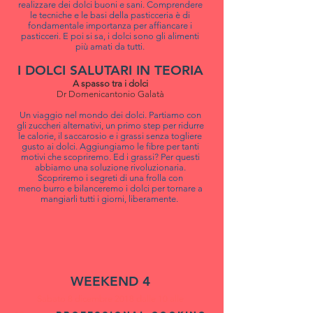
realizzare dei dolci buoni e sani. Comprendere
le tecniche e le basi della pasticceria è di
fondamentale importanza per affiancare i
pasticceri. E poi si sa, i dolci sono gli alimenti
più amati da tutti.
I DOLCI SALUTARI IN TEORIA
A spasso tra i dolci
Dr Domenicantonio Galatà
Un viaggio nel mondo dei dolci. Partiamo con
gli zuccheri alternativi, un primo step per ridurre
le calorie, il saccarosio e i grassi senza togliere
gusto ai dolci. Aggiungiamo le fibre per tanti
motivi che scopriremo. Ed i grassi? Per questi
abbiamo una soluzione rivoluzionaria.
Scopriremo i segreti di una frolla con
meno
burro
e bilanceremo i dolci per tornare a
mangiarli tutti i giorni, liberamente.
WEEKEND 4
Sabato 8 dicembre 2018 dalle 10 alle