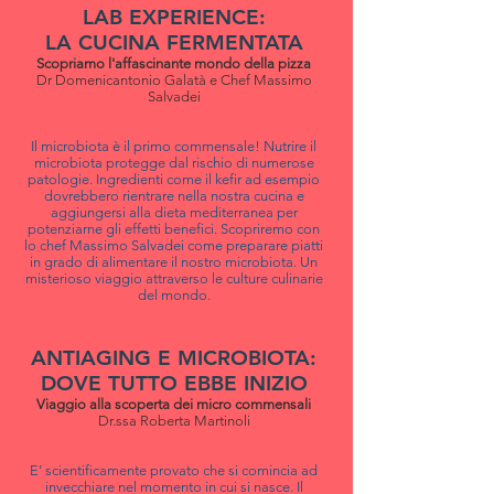
LAB EXPERIENCE:
LA CUCINA FERMENTATA
Scopriamo l'affascinante mondo della pizza
Dr Domenicantonio Galatà e Chef Massimo
Salvadei
Il microbiota è il primo commensale! Nutrire il
microbiota protegge dal rischio di numerose
patologie. Ingredienti come il kefir ad esempio
dovrebbero rientrare nella nostra cucina e
aggiungersi alla dieta mediterranea per
potenziarne gli effetti benefici. Scopriremo con
lo chef Massimo Salvadei come preparare piatti
in grado di alimentare il nostro microbiota. Un
misterioso viaggio attraverso le culture culinarie
del mondo.
ANTIAGING E MICROBIOTA:
DOVE TUTTO EBBE INIZIO
Viaggio alla scoperta dei micro commensali
Dr.ssa Roberta Martinoli
E’ scientificamente provato che si comincia ad
invecchiare nel momento in cui si nasce. Il