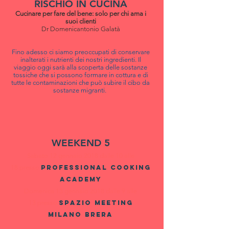
RISCHIO IN CUCINA
Cucinare per fare del bene: solo per chi ama i
suoi clienti
Dr Domenicantonio Galatà
Fino adesso ci siamo preoccupati di conservare
inalterati i nutrienti dei nostri ingredienti. Il
viaggio oggi sarà alla scoperta delle sostanze
tossiche che si possono formare in cottura e di
tutte le contaminazioni che può subire il cibo da
sostanze migranti.
WEEKEND 5
Sabato 12 gennaio 2018 dalle 10 alle
18 presso
PROFESSIONAL COOKING
ACADEMY
Domenica 13 gennaio 2018 dalle 9 alle
13 presso
spazio meeting
milano brera