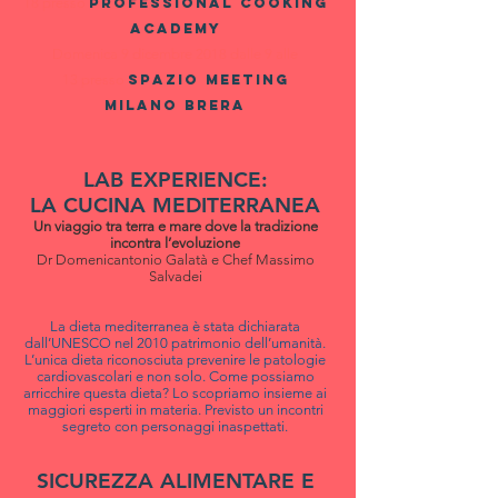
18 presso
PROFESSIONAL COOKING
ACADEMY
Domenica 9 dicembre 2018 dalle 9 alle
13 presso
spazio meeting
milano brera
LAB EXPERIENCE:
LA CUCINA MEDITERRANEA
Un viaggio tra terra e mare dove la tradizione
incontra l’evoluzione
Dr Domenicantonio Galatà e Chef Massimo
Salvadei
La dieta mediterranea è stata dichiarata
dall’UNESCO nel 2010 patrimonio dell’umanità.
L’unica dieta riconosciuta prevenire le patologie
cardiovascolari e non solo. Come possiamo
arricchire questa dieta? Lo scopriamo insieme ai
maggiori esperti in materia. Previsto un incontri
segreto con personaggi inaspettati.
SICUREZZA ALIMENTARE E