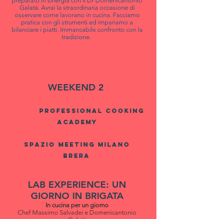
preparato in sinergia con il Dr Domenicantonio
Galatà. Avrai la straordinaria occasione di
osservare come lavorano in cucina. Facciamo
pratica con gli strumenti ed impariamo a
bilanciare i piatti.
Immancabile confronto con la
tradizione.
WEEKEND 2
sabato 20 ottobre dalle 10 alle
18 presso
PROFESSIONAL COOKING
ACADEMY
domenica 21 ottobre dalle 9 alle 13 presso
spazio meeting milano
brera
LAB EXPERIENCE: UN
GIORNO IN BRIGATA
In cucina per un giorno
Chef Massimo Salvadei e Domenicantonio