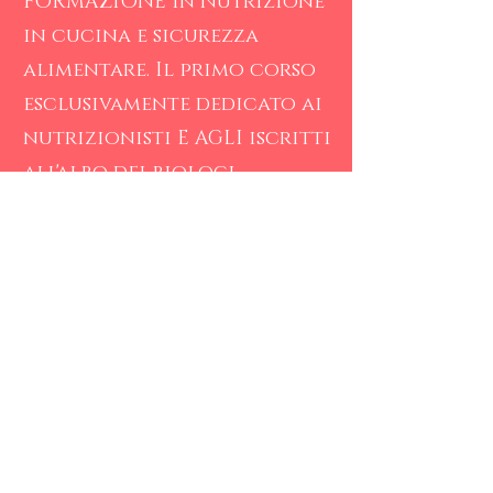
FORMAZIONE in Nutrizione
in cucina e sicurezza
alimentare. Il primo corso
esclusivamente dedicato ai
nutrizionisti E AGLI iscritti
all'albo dei biologi.
COMPILA IL FORM PER
RICEVERE INFO IN
BREVISSIMO TEMPO.