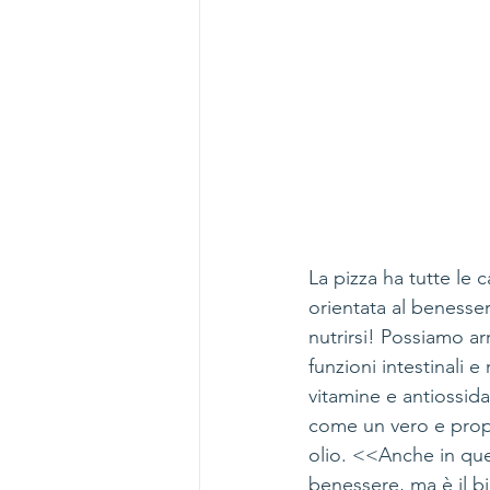
La pizza ha tutte le 
orientata al benesse
nutrirsi! Possiamo arr
funzioni intestinali 
vitamine e antiossida
come un vero e propr
olio. <<Anche in ques
benessere, ma è il bi