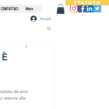
STATUTO
CONTATTACI
More
Accedi
 È
attata da anni 
o attente alla 