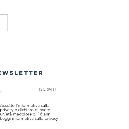
ofood 2026 le vere
tà le secondo
nicantonio Galatà
ewsletter
ISCRIVITI
Accetto l'informativa sulla
privacy e dichiaro di avere
un'età maggiore di 16 anni
Leggi informativa sulla privacy