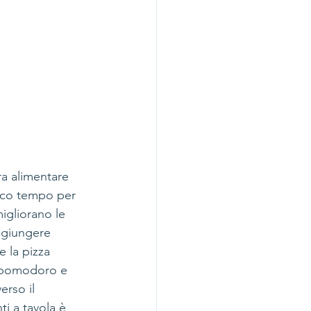
ra alimentare 
poco tempo per 
migliorano le 
aggiungere 
e la pizza 
: pomodoro e 
erso il 
ti a tavola è 