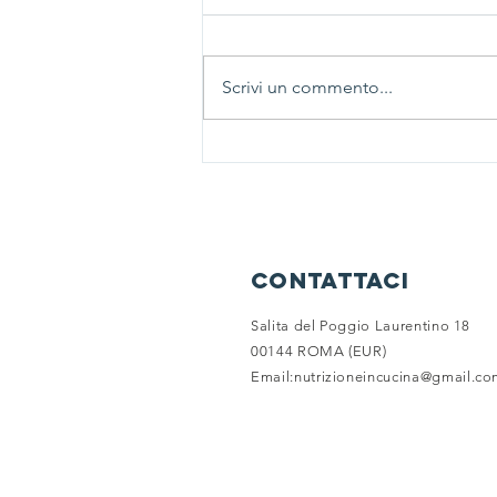
Scrivi un commento...
Le patate non sono tutte
uguali: AINC sceglie
Campania Patate.
contattaci
Salita del Poggio Laurentino 18
00144 ROMA (EUR)
Email:
nutrizioneincucina@gmail.c