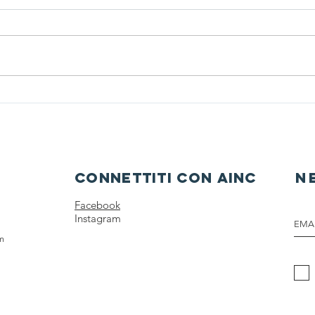
AINC AVVIA IL
Tutt
PROGRAMMA DI
novi
COMUNICAZIONE
Dome
SCIENTIFICA CON
CAMPANIA PATATE
connettiti con ainc
n
Facebook
Instagram
om