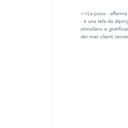
<<La pizza - afferma 
- è una tela da dipi
stimolano e gratific
dei miei clienti serv